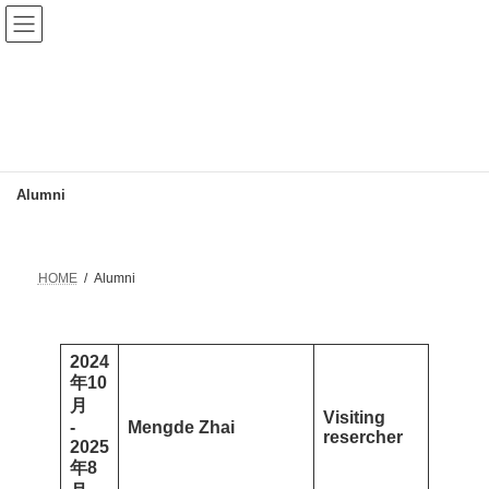
コ
ナ
ン
ビ
テ
ゲ
ン
ー
ツ
シ
へ
ョ
ス
ン
キ
に
ッ
移
Alumni
プ
動
HOME
Alumni
2024
年10
月
Visiting
-
Mengde Zhai
resercher
2025
年8