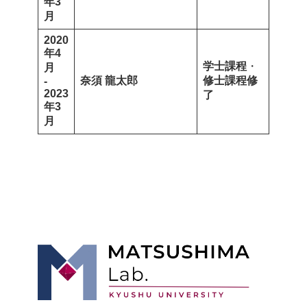
年3
月
2020
年4
学士課程
・
月
奈須 龍太郎
修士課程修
-
2023
了
年3
月