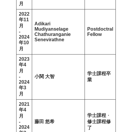
月
2022
年11
Adikari
月
Mudiyanselage
Postdoctral
-
Chathuranganie
Fellow
2024
Senevirathne
年10
月
2023
年4
月
学士課程卒
小関 大智
-
業
2024
年3
月
2021
年4
学士課程
・
月
藤田 悠希
修士課程修
-
2024
了