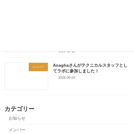
Technologiesで研究発表を行いまし
た！
2026-06-18
12th International Conference on
学会発表
Molecular Electronics and
Bioelectronics (M&BE12)で研究発表を
行いました！
2026-06-16
Anaghaさんがテクニカルスタッフとし
メンバー
てラボに参加しました！
2026-06-03
カテゴリー
お知らせ
メンバー