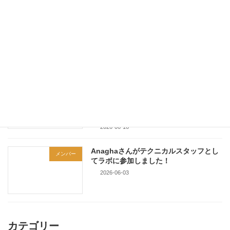
2026 UAAT-KOOU International
学会発表
Workshop on Sustainable Energy
and Green Environmental
Technologiesで研究発表を行いまし
た！
2026-06-18
12th International Conference on
学会発表
Molecular Electronics and
Bioelectronics (M&BE12)で研究発表を
行いました！
2026-06-16
Anaghaさんがテクニカルスタッフとし
メンバー
てラボに参加しました！
2026-06-03
カテゴリー